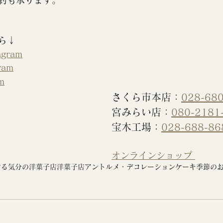
約も承ります。
ら↓
gram
ram
m
さくら市本店：
028-68
宮みらい店：
080-2181
宝木工場：
028-688-86
オンラインショップ 
する気分の洋菓子店
洋菓子店
アントルメ・デコレーションケーキ
季節の