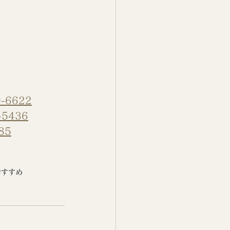
0-6622
-5436
85
おすすめ