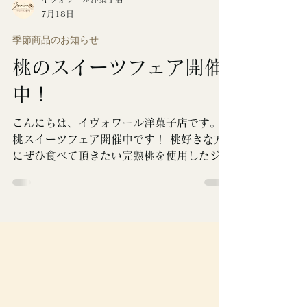
イヴォワール洋菓子店
7月18日
季節商品のお知らせ
桃のスイーツフェア開催
中！
こんにちは、イヴォワール洋菓子店です。
桃スイーツフェア開催中です！ 桃好きな方
にぜひ食べて頂きたい完熟桃を使用したジュ
ーシーな桃のスイーツの数々をご用意。栃木
県喜連川産の完熟桃を使用。桃の一番おいし
い時期に、桃スイーツを楽しみに来てくださ
い♪ 桃のコンポートジュレとぺーシュメルバ
↓ グラン・ペッシェは新鮮でジューシーな