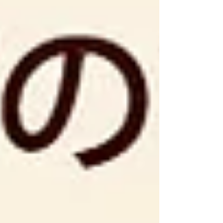
大玉の桃をまるまる1個使った贅沢なスイー
ツ。 桃の熟し具合を見てその日のお作りす
る個数を決めております。お電話かご来店で
のお取り置き予約をさせて頂いております。
甘くキュートな桃のスイーツで ワクワクと
甘いひとときをお楽しみください♪ 公式
LINEからもご予約・お問合せ承っておりま
す。 毎日暑い日が続きますが、ご来店をお
待ちしております！ デコレーションケーキ
プリントケーキ 季節のおすすめ商品 定番プ
チガトー 焼き菓子商品 ※公式ラインでケー
キのご予約承ります。 最新情報はこちらか
ら↓ さくら市本店のInstagram 宮みらい店
のInstagram 宝木工場のInstagram さくら
市本店：028-680-6622 宮みら