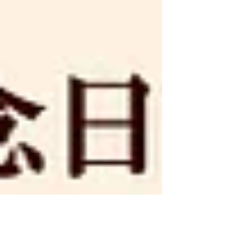
海道産純生クリームとの相性も抜群です。
ご予約お待ちしております！ ----- ※公式ラ
インでのご予約も承ります。 最新情報はこ
ちらから↓ さくら市本店のInstagram 宮み
らい店のInstagram 宝木工場のInstagram
さくら市本店：028-680-6622 宮みらい
店：080-2181-5436 宝木工場：028-688-
8685 オンラインショップ